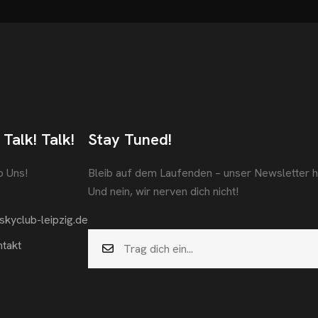
 Talk! Talk!
Stay Tuned!
b Uns!
Bleib auf dem Laufenden – unser Newsletter häl
Und nein, wir nerven dich nicht!
skyclub-leipzig.de
takt