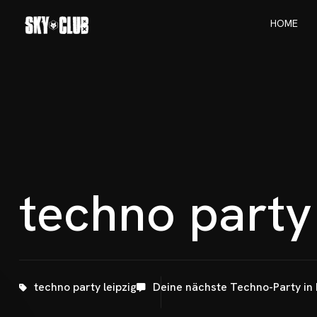
H
O
M
E
H
O
M
E
t
e
c
h
n
o
p
a
r
t
y
techno party leipzig
Deine nächste Techno-Party in 