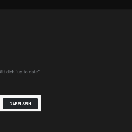
t dich "up to date".
DABEI SEIN