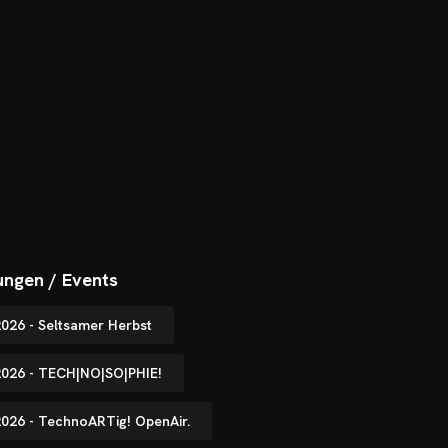
ungen / Events
2026 - Seltsamer Herbst
.2026 - TECH|NO|SO|PHIE!
2026 - TechnoARTig! OpenAir.