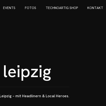
E
V
E
N
T
S
F
O
T
O
S
T
E
C
H
N
O
A
R
T
I
G
S
H
O
P
K
O
N
T
A
K
T
E
V
E
N
T
S
F
O
T
O
S
T
E
C
H
N
O
A
R
T
I
G
S
H
O
P
K
O
N
T
A
K
T
l
e
i
p
z
i
g
Leipzig – mit Headlinern & Local Heroes.