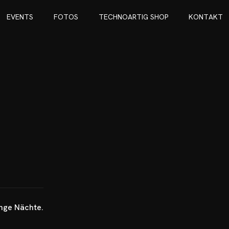
E
V
E
N
T
S
F
O
T
O
S
T
E
C
H
N
O
A
R
T
I
G
S
H
O
P
K
O
N
T
A
K
T
E
V
E
N
T
S
F
O
T
O
S
T
E
C
H
N
O
A
R
T
I
G
S
H
O
P
K
O
N
T
A
K
T
ange Nächte.