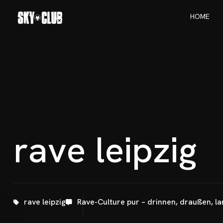
H
O
M
E
H
O
M
E
r
a
v
e
l
e
i
p
z
i
g
rave leipzig
Rave-Culture pur – drinnen, draußen, l