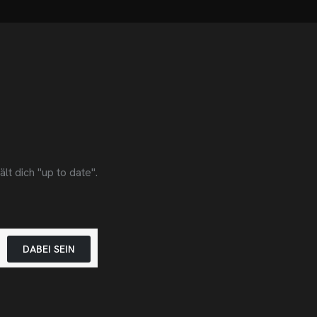
t dich "up to date".
DABEI SEIN