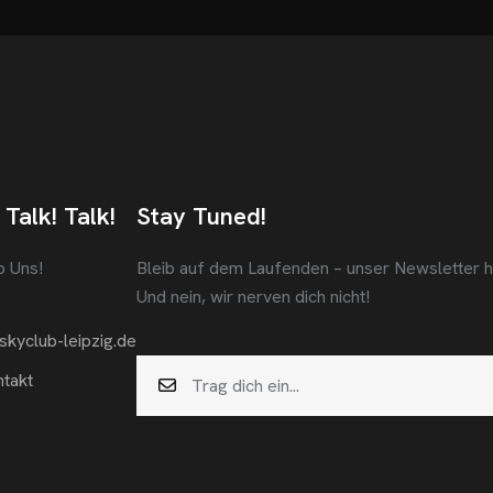
 Talk! Talk!
Stay Tuned!
b Uns!
Bleib auf dem Laufenden – unser Newsletter häl
Und nein, wir nerven dich nicht!
skyclub-leipzig.de
takt