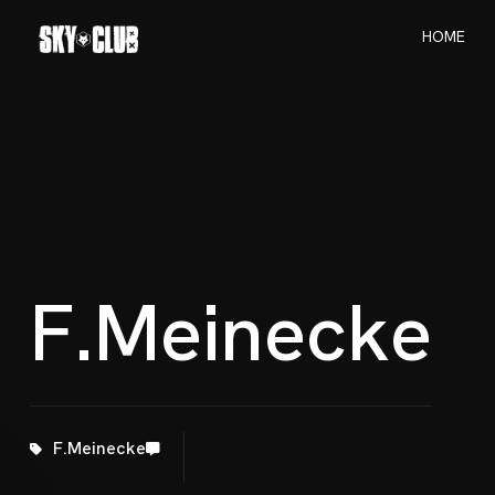
H
O
M
E
H
O
M
E
F
.
M
e
i
n
e
c
k
e
F.Meinecke