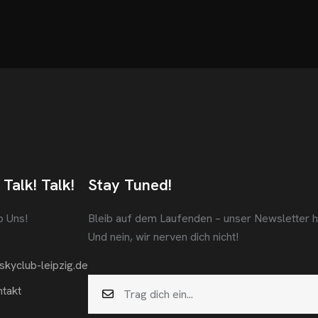
 Talk! Talk!
Stay Tuned!
b Uns!
Bleib auf dem Laufenden – unser Newsletter häl
Und nein, wir nerven dich nicht!
skyclub-leipzig.de
takt