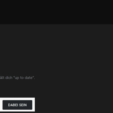
t dich "up to date".
DABEI SEIN