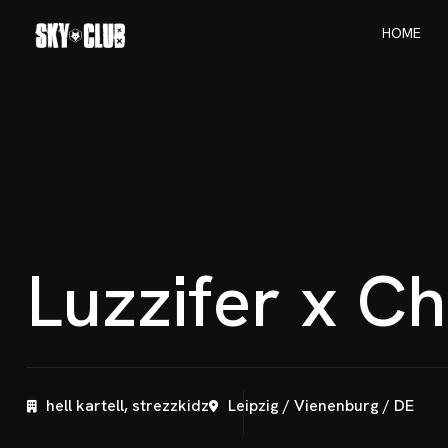
H
O
M
E
H
O
M
E
L
u
z
z
i
f
e
r
x
C
h
hell kartell, strezzkidz
Leipzig / Vienenburg / DE