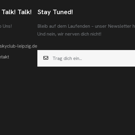
 Talk! Talk!
Stay Tuned!
b Uns!
Bleib auf dem Laufenden – unser Newsletter häl
Und nein, wir nerven dich nicht!
skyclub-leipzig.de
takt