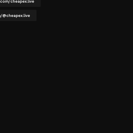
.com/cheapex.live
m/@cheapex.live