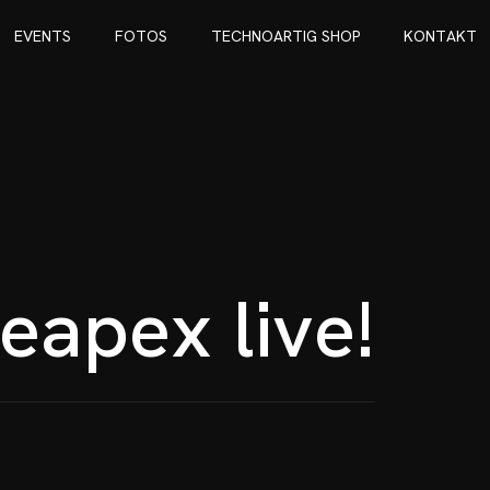
E
V
E
N
T
S
F
O
T
O
S
T
E
C
H
N
O
A
R
T
I
G
S
H
O
P
K
O
N
T
A
K
T
E
V
E
N
T
S
F
O
T
O
S
T
E
C
H
N
O
A
R
T
I
G
S
H
O
P
K
O
N
T
A
K
T
e
a
p
e
x
l
i
v
e
!