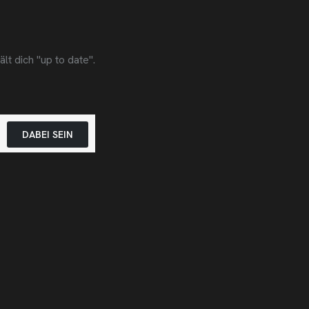
t dich "up to date".
DABEI SEIN