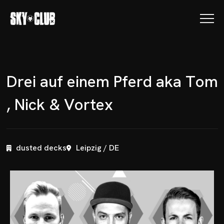
D
r
e
i
a
u
f
e
i
n
e
m
P
f
e
r
d
a
k
a
T
o
m
,
N
i
c
k
&
V
o
r
t
e
x
dusted decks
Leipzig / DE