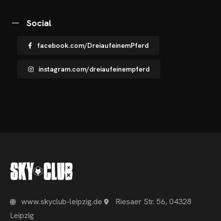
OME
Social
VENTS
facebook.com/DreiaufeinemPferd
OTOS
instagram.com/dreiaufeinempferd
CHNOARTIG SHOP
NTAKT
www.skyclub-leipzig.de
Riesaer Str. 56, 04328
Leipzig