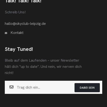
Talk! Talk! Talk!
Schreib Uns!
hallo@skyclub-leipzig.de
Kontakt
Stay Tuned!
Bleib auf dem Laufenden – unser Newsletter
hält dich "up to date".
Und nein, wir nerven dich
nicht!
DABEI SEIN