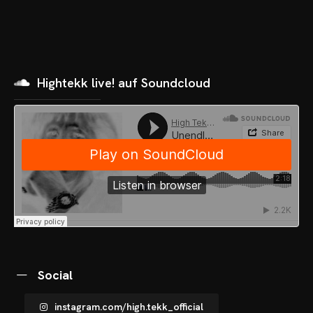
Hightekk live! auf Soundcloud
OME
VENTS
OTOS
Social
CHNOARTIG SHOP
instagram.com/high.tekk_official