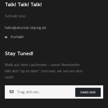
Talk! Talk! Talk!
Schreib Uns!
hallo@skyclub-leipzig.de
Kontakt
Stay Tuned!
Bleib auf dem Laufenden – unser Newsletter
hält dich "up to date".
Und nein, wir nerven dich
nicht!
DABEI SEIN