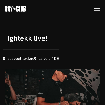
H
i
g
h
t
e
k
k
l
i
v
e
!
allabout.tekkno
Leipzig / DE