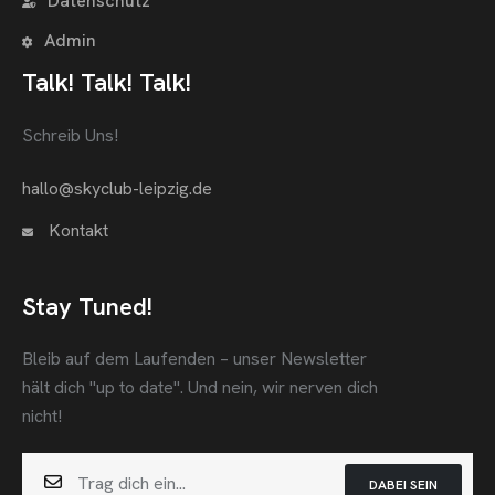
Datenschutz
Admin
Talk! Talk! Talk!
Schreib Uns!
hallo@skyclub-leipzig.de
Kontakt
Stay Tuned!
Bleib auf dem Laufenden – unser Newsletter
hält dich "up to date".
Und nein, wir nerven dich
nicht!
DABEI SEIN