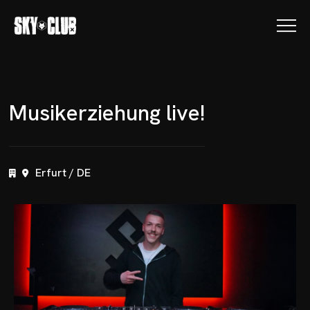
M
u
s
i
k
e
r
z
i
e
h
u
n
g
l
i
v
e
!
Erfurt / DE