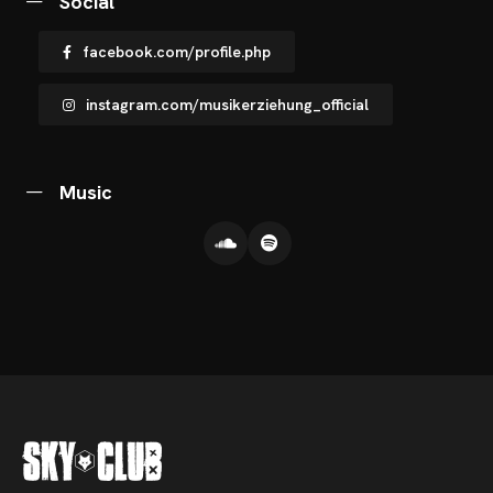
CHNOARTIG SHOP
Social
NTAKT
facebook.com/profile.php
instagram.com/musikerziehung_official
Music