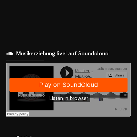
Musikerziehung live! auf Soundcloud
OME
VENTS
OTOS