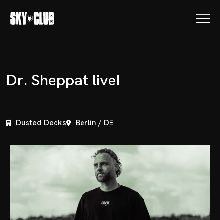
D
r
.
S
h
e
p
p
a
t
l
i
v
e
!
Dusted Decks
Berlin / DE