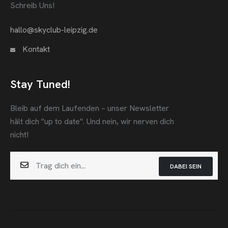
Schreib Uns!
hallo@skyclub-leipzig.de
Kontakt
Stay Tuned!
Bleib auf dem Laufenden – unser Newsletter
hält dich "up to date".
Und nein, wir nerven dich
nicht!
DABEI SEIN