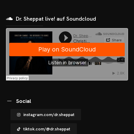
OME
VENTS
Dr. Sheppat live! auf Soundcloud
OTOS
CHNOARTIG SHOP
NTAKT
Social
instagram.com/dr.sheppat
tiktok.com/@dr.sheppat