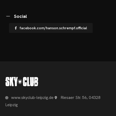
OME
Social
VENTS
facebook.com/hanson.schrempf.official
OTOS
CHNOARTIG SHOP
NTAKT
www.skyclub-leipzig.de
Riesaer Str. 56, 04328
Leipzig