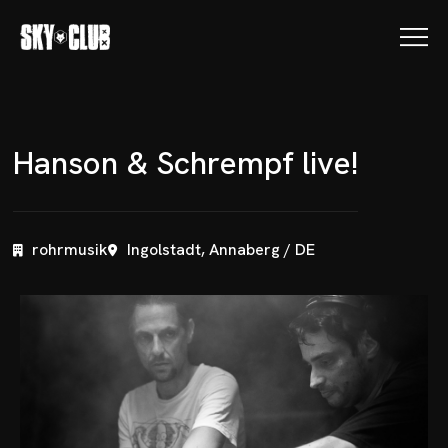
H
a
n
s
o
n
&
S
c
h
r
e
m
p
f
l
i
v
e
!
rohrmusik
Ingolstadt, Annaberg / DE