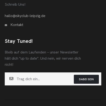
Schreib Uns!
hallo@skyclub-leipzig.de
Kontakt
Stay Tuned!
Bleib auf dem Laufenden – unser Newsletter
hält dich "up to date".
Und nein, wir nerven dich
nicht!
DABEI SEIN