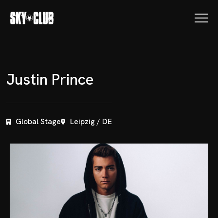
J
u
s
t
i
n
P
r
i
n
c
e
Global Stage
Leipzig / DE