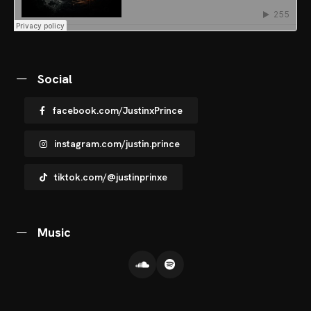
OTOS
CHNOARTIG SHOP
Social
NTAKT
facebook.com/JustinxPrince
instagram.com/justin.prince
tiktok.com/@justinprinxe
Music