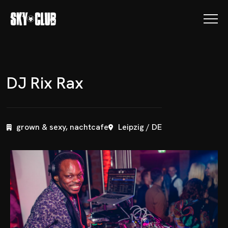
D
J
R
i
x
R
a
x
grown & sexy, nachtcafe
Leipzig / DE