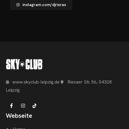
instagram.com/djrixrax
VENTS
OTOS
CHNOARTIG SHOP
NTAKT
www.skyclub-leipzig.de
Riesaer Str. 56, 04328
Leipzig
Webseite